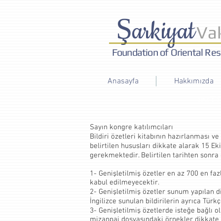
Ş
arkiyat
Vak
Foundation of Oriental Re
Anasayfa
Hakkımızda
INT
Sayın kongre katılımcıları
Bildiri özetleri kitabının hazırlanması 
belirtilen hususları dikkate alarak 15 Ek
gerekmektedir. Belirtilen tarihten sonr
1- Genişletilmiş özetler en az 700 en faz
kabul edilmeyecektir.
2- Genişletilmiş özetler sunum yapılan dil
İngilizce sunulan bildirilerin ayrıca Tür
3- Genişletilmiş özetlerde isteğe bağlı ol
mizanpaj dosyasındaki örnekler dikkate 