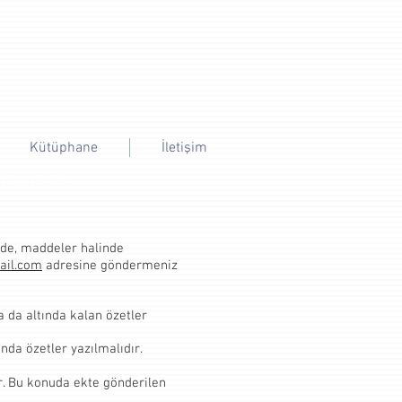
Kütüphane
İletişim
IENCES
ilde, maddeler halinde
ail.com
adresine göndermeniz
a da altında kalan özetler
ında özetler yazılmalıdır.
lir. Bu konuda ekte gönderilen