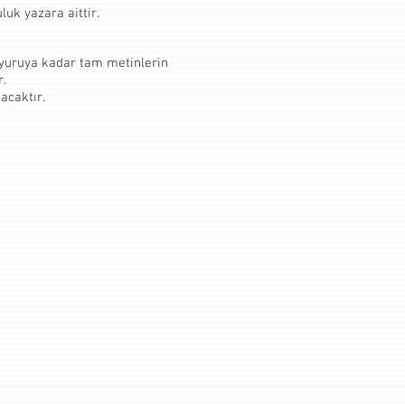
uk yazara aittir.
duyuruya kadar tam metinlerin
r.
acaktır.