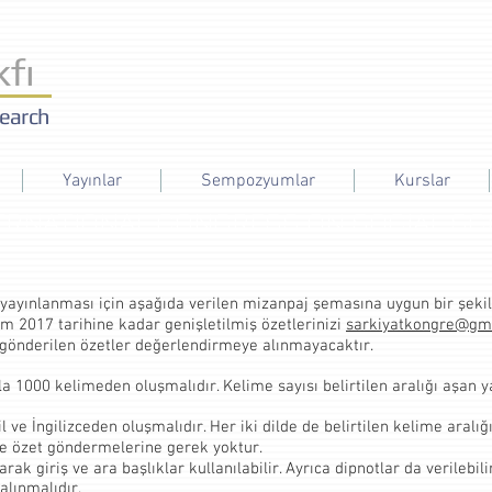
fı
search
Yayınlar
Sempozyumlar
Kurslar
ERNATIONAL CONGRESS ON SOCIAL SC
ve yayınlanması için aşağıda verilen mizanpaj şemasına uygun bir şek
im 2017 tarihine kadar genişletilmiş özetlerinizi
sarkiyatkongre@gm
a gönderilen özetler değerlendirmeye alınmayacaktır.
la 1000 kelimeden oluşmalıdır. Kelime sayısı belirtilen aralığı aşan y
 ve İngilizceden oluşmalıdır. Her iki dilde de belirtilen kelime aralığ
kçe özet göndermelerine gerek yoktur.
arak giriş ve ara başlıklar kullanılabilir. Ayrıca dipnotlar da verilebi
alınmalıdır.